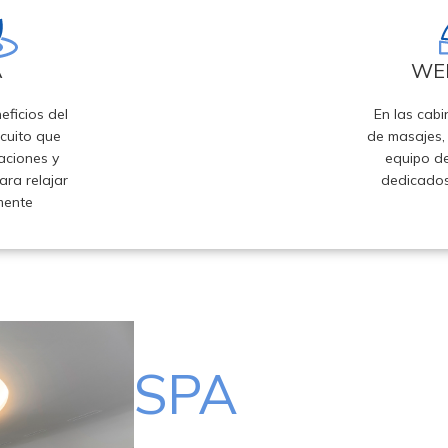
A
WE
eficios del
En las cabi
rcuito que
de masajes,
aciones y
equipo de
ara relajar
dedicados
mente
SPA