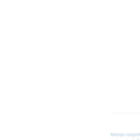
Le ofrecemos una amplia gama de servicios, aba
WELLN
40,0
Masaje relajan