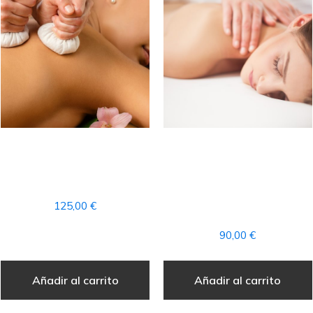
RITUAL DE LA
RITUAL
POLYNESIA + ACCESO
AROMATERAPIA
AL CIRCUITO SPA
MASAJE COMPLETO +
ACCESO AL CIRCUITO
125,00
€
SPA
90,00
€
Añadir al carrito
Añadir al carrito