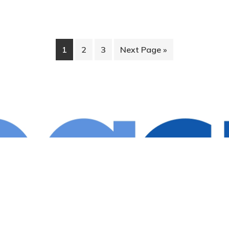
1
2
3
Next Page »