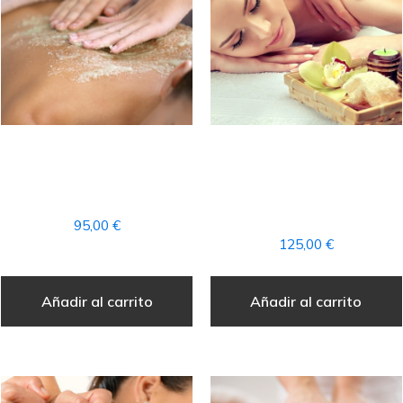
RITUAL «PIEL DE SEDA»
RITUAL PRODIGIO DE
+ ACCESO AL CIRCUITO
LOS OCÉANOS +
SPA
ACCESO AL CIRCUITO
SPA
95,00
€
125,00
€
Añadir al carrito
Añadir al carrito