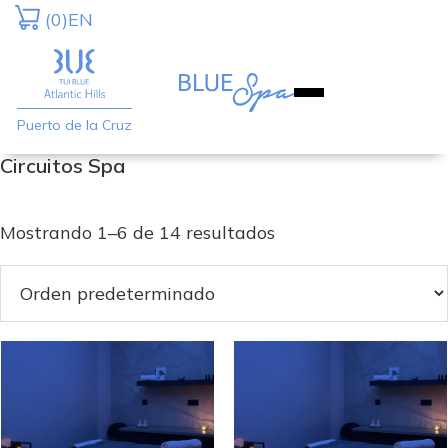
Saltar
Saltar
(0)
EN
a
al
la
contenido
navegación
principal
Puerto de la Cruz
principal
Circuitos Spa
Mostrando 1–6 de 14 resultados