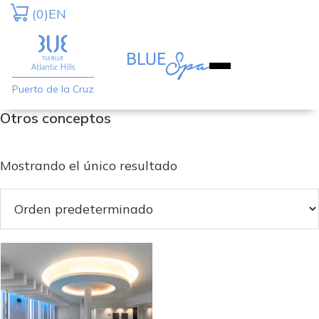
Saltar
Saltar
(0)
EN
a
al
la
contenido
navegación
principal
Puerto de la Cruz
principal
Otros conceptos
Mostrando el único resultado