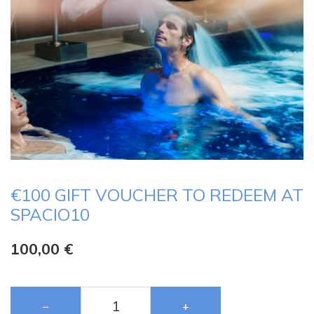
€100 GIFT VOUCHER TO REDEEM AT
SPACIO10
100,00
€
−
+