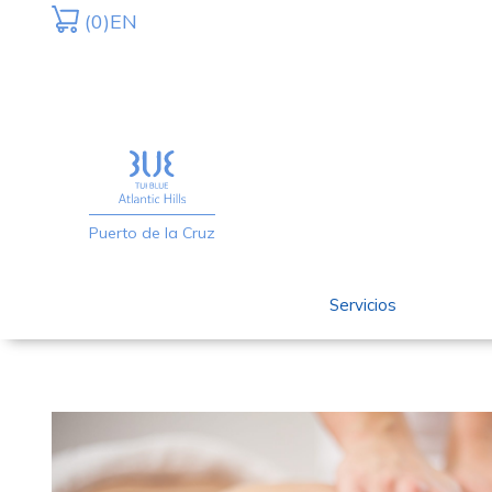
Saltar
Saltar
(0)
EN
a
al
la
contenido
navegación
principal
principal
Puerto de la Cruz
Servicios