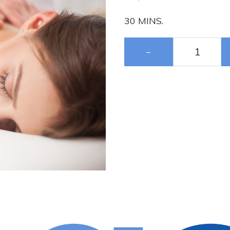
30 MINS.
−