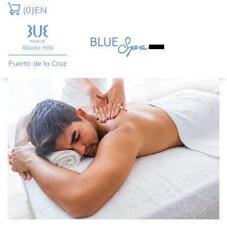
Saltar
Saltar
(0)
EN
a
al
la
contenido
navegación
principal
Puerto de la Cruz
principal