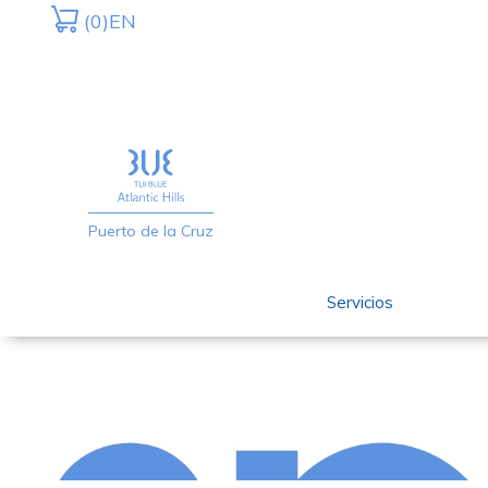
Saltar
Saltar
(0)
EN
a
al
la
contenido
navegación
principal
principal
Puerto de la Cruz
Servicios