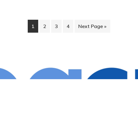
1
2
3
4
Next Page »