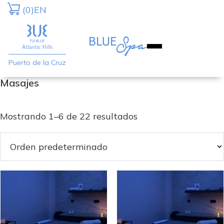
Saltar
Saltar
(0)
EN
a
al
la
contenido
navegación
principal
Puerto de la Cruz
principal
Masajes
Mostrando 1–6 de 22 resultados